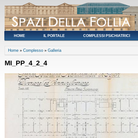
HOME
IL PORTALE
COMPLESSI PSICHIATRICI
You are here
Home
»
Complesso
»
Galleria
MI_PP_4_2_4