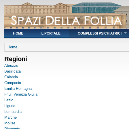
HOME
IL PORTALE
COMPLESSI PSICHIATRICI
You are here
Home
Regioni
Abruzzo
Basilicata
Calabria
Campania
Emilia Romagna
Friuli Venezia Giulia
Lazio
Liguria
Lombardia
Marche
Molise
Piemonte