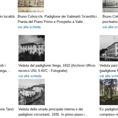
n località
Bruno Colivicchi, Padiglione dei Gabinetti Scientifici.
Bruno Coli
Pianta del Piano Primo e Prospetto a Valle...
psichiatri
vai alla scheda
vai alla s
li i
Veduta del padiglione Verga, 1910 (Archivio Ufficio
Veduta parzi
erga,...
tecnico USL 5 AVC - Fotografie).
(padiglione 
vai alla scheda
vai alla sch
ione Tanzi
Veduta della strada principale interna e dei
Ex padiglion
padiglioni circostanti, 1935. In primo piano i...
compreso ne