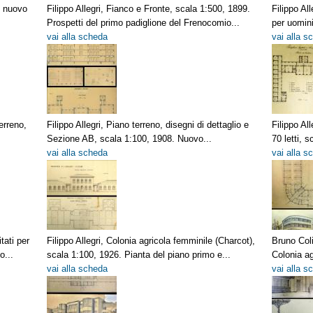
n nuovo
Filippo Allegri, Fianco e Fronte, scala 1:500, 1899.
Filippo Al
Prospetti del primo padiglione del Frenocomio...
per uomini
vai alla scheda
vai alla s
erreno,
Filippo Allegri, Piano terreno, disegni di dettaglio e
Filippo Al
Sezione AB, scala 1:100, 1908. Nuovo...
70 letti, 
vai alla scheda
vai alla s
tati per
Filippo Allegri, Colonia agricola femminile (Charcot),
Bruno Coli
o...
scala 1:100, 1926. Pianta del piano primo e...
Colonia ag
vai alla scheda
vai alla s