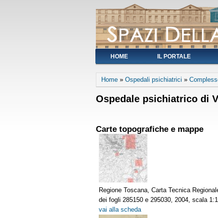
HOME
IL PORTALE
You are here
Home
»
Ospedali psichiatrici
»
Compless
Ospedale psichiatrico di V
Carte topografiche e mappe
Regione Toscana, Carta Tecnica Regionale
dei fogli 285150 e 295030, 2004, scala 1:1
vai alla scheda