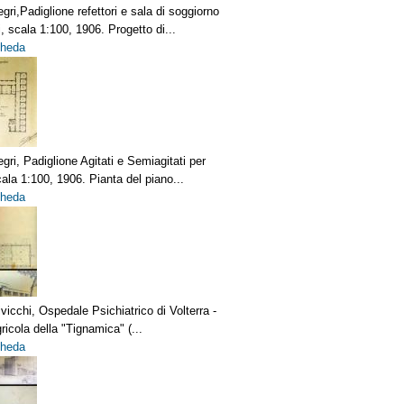
legri,Padiglione refettori e sala di soggiorno
, scala 1:100, 1906. Progetto di...
cheda
legri, Padiglione Agitati e Semiagitati per
scala 1:100, 1906. Pianta del piano...
cheda
vicchi, Ospedale Psichiatrico di Volterra -
ricola della "Tignamica" (...
cheda