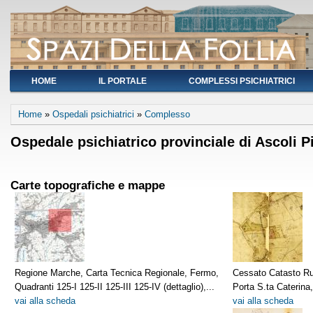
HOME
IL PORTALE
COMPLESSI PSICHIATRICI
You are here
Home
»
Ospedali psichiatrici
»
Complesso
Ospedale psichiatrico provinciale di Ascoli 
Carte topografiche e mappe
Regione Marche, Carta Tecnica Regionale, Fermo,
Cessato Catasto Rus
Quadranti 125-I 125-II 125-III 125-IV (dettaglio),...
Porta S.ta Caterina
vai alla scheda
vai alla scheda