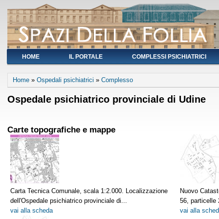
HOME
IL PORTALE
COMPLESSI PSICHIATRICI
You are here
Home
»
Ospedali psichiatrici
»
Complesso
Ospedale psichiatrico provinciale di Udine
Carte topografiche e mappe
Carta Tecnica Comunale, scala 1:2.000. Localizzazione
Nuovo Catasto
dell'Ospedale psichiatrico provinciale di...
56, particelle
vai alla scheda
vai alla sche