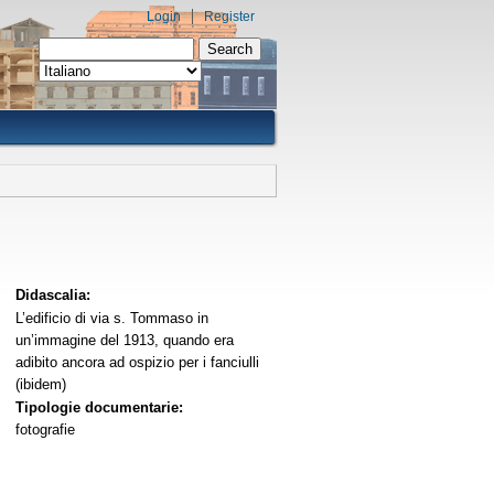
Login
Register
Search form
Search
Didascalia:
L’edificio di via s. Tommaso in
un’immagine del 1913, quando era
adibito ancora ad ospizio per i fanciulli
(ibidem)
Tipologie documentarie:
fotografie