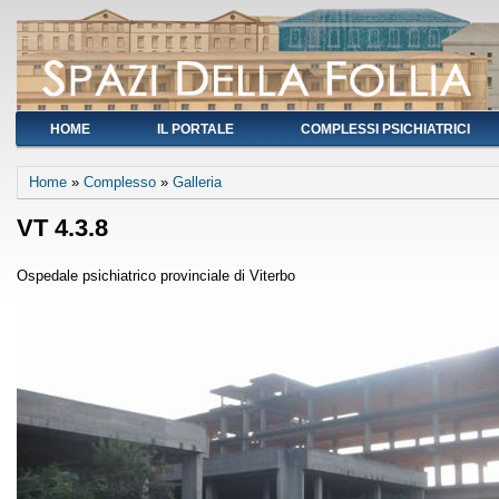
HOME
IL PORTALE
COMPLESSI PSICHIATRICI
You are here
Home
»
Complesso
»
Galleria
VT 4.3.8
Ospedale psichiatrico provinciale di Viterbo