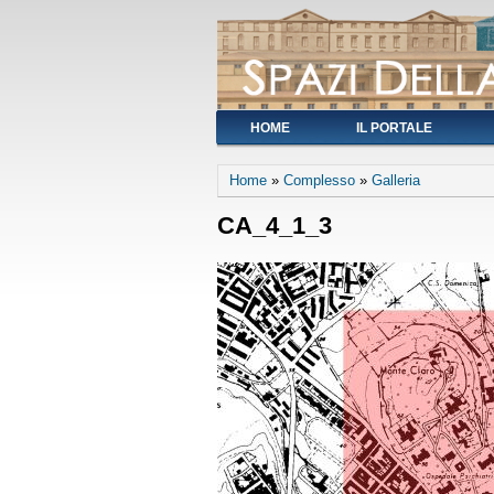
HOME
IL PORTALE
You are here
Home
»
Complesso
»
Galleria
CA_4_1_3