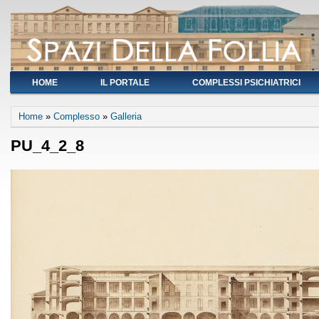
HOME
IL PORTALE
COMPLESSI PSICHIATRICI
You are here
Home
»
Complesso
»
Galleria
PU_4_2_8