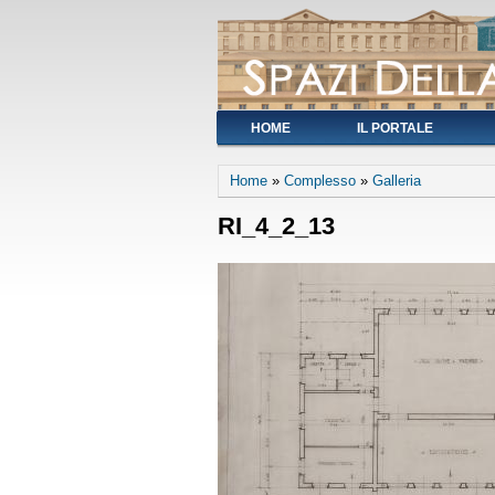
HOME
IL PORTALE
You are here
Home
»
Complesso
»
Galleria
RI_4_2_13