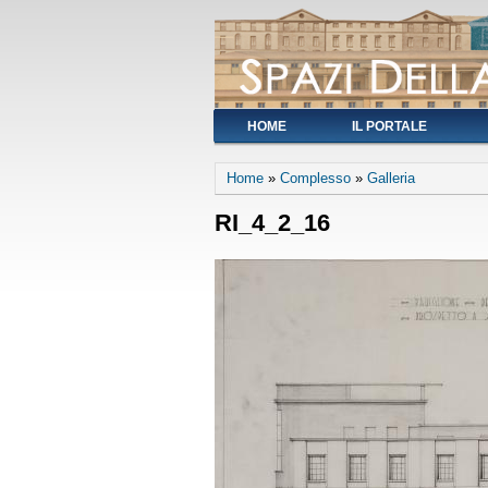
HOME
IL PORTALE
You are here
Home
»
Complesso
»
Galleria
RI_4_2_16