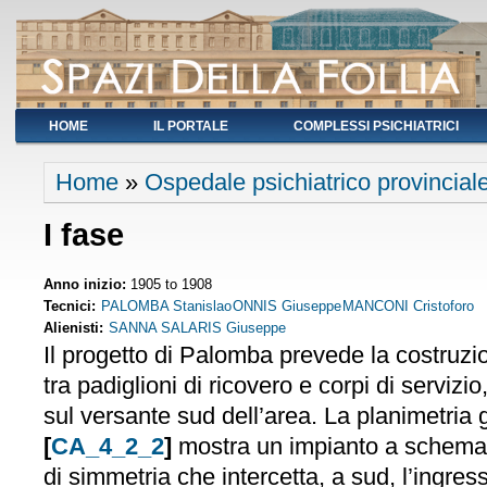
HOME
IL PORTALE
COMPLESSI PSICHIATRICI
You are here
Home
»
Ospedale psichiatrico provinciale 
I fase
Anno inizio:
1905
to
1908
Tecnici:
PALOMBA Stanislao
ONNIS Giuseppe
MANCONI Cristoforo
Alienisti:
SANNA SALARIS Giuseppe
Il progetto di Palomba prevede la costruzion
tra padiglioni di ricovero e corpi di servizi
sul versante sud dell’area. La planimetria 
[
CA_4_2_2
]
mostra un impianto a schema
di simmetria che intercetta, a sud, l’ingre