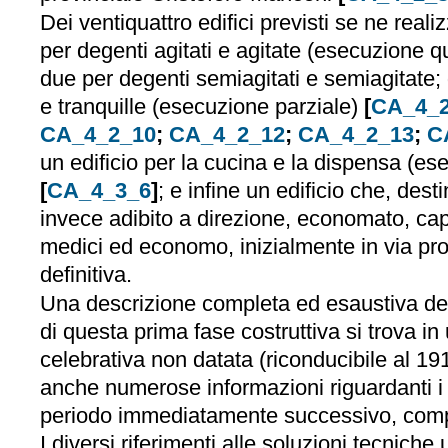
Dei ventiquattro edifici previsti se ne reali
per degenti agitati e agitate (esecuzione qu
due per degenti semiagitati e semiagitate; 
e tranquille (esecuzione parziale)
[
CA_4_
CA_4_2_10
;
CA_4_2_12
;
CA_4_2_13
;
C
un edificio per la cucina e la dispensa (es
[
CA_4_3_6
]
; e infine un edificio che, desti
invece adibito a direzione, economato, cap
medici ed economo, inizialmente in via pro
definitiva.
Una descrizione completa ed esaustiva dell
di questa prima fase costruttiva si trova i
celebrativa non datata (riconducibile al 19
anche numerose informazioni riguardanti i la
periodo immediatamente successivo, compre
I diversi riferimenti alle soluzioni tecniche 