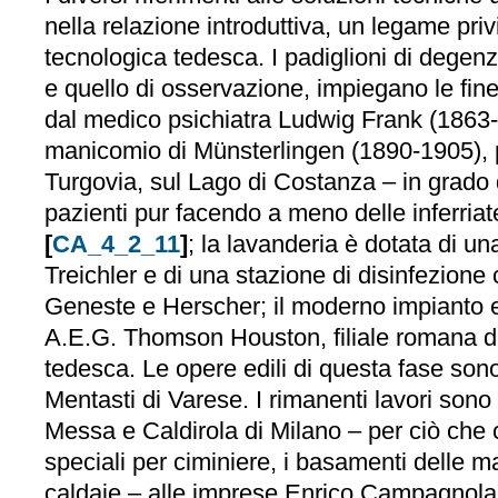
nella relazione introduttiva, un legame priv
tecnologica tedesca. I padiglioni di degenza
e quello di osservazione, impiegano le fine
dal medico psichiatra Ludwig Frank (1863-1
manicomio di Münsterlingen (1890-1905), 
Turgovia, sul Lago di Costanza – in grado 
pazienti pur facendo a meno delle inferriat
[
CA_4_2_11
]
; la lavanderia è dotata di u
Treichler e di una stazione di disinfezione 
Geneste e Herscher; il moderno impianto el
A.E.G. Thomson Houston, filiale romana d
tedesca. Le opere edili di questa fase son
Mentasti di Varese. I rimanenti lavori sono i
Messa e Caldirola di Milano – per ciò che
speciali per ciminiere, i basamenti delle ma
caldaie – alle imprese Enrico Campagnola