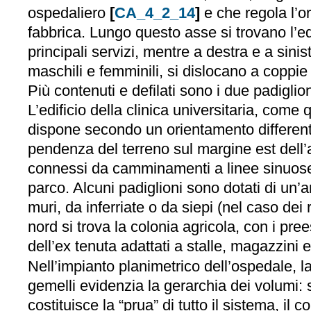
ospedaliero
[
CA_4_2_14
]
e che regola l’o
fabbrica. Lungo questo asse si trovano l’edi
principali servizi, mentre a destra e a sinist
maschili e femminili, si dislocano a coppie 
Più contenuti e defilati sono i due padiglion
L’edificio della clinica universitaria, come 
dispone secondo un orientamento differen
pendenza del terreno sul margine est dell’ar
connessi da camminamenti a linee sinuos
parco. Alcuni padiglioni sono dotati di un’
muri, da inferriate o da siepi (nel caso dei re
nord si trova la colonia agricola, con i prees
dell’ex tenuta adattati a stalle, magazzini 
Nell’impianto planimetrico dell’ospedale, l
gemelli evidenzia la gerarchia dei volumi: s
costituisce la “prua” di tutto il sistema, il c