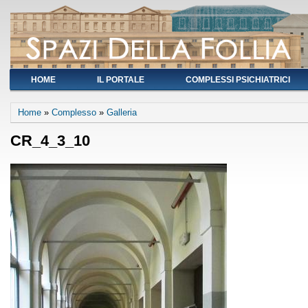
HOME
IL PORTALE
COMPLESSI PSICHIATRICI
You are here
Home
»
Complesso
»
Galleria
CR_4_3_10