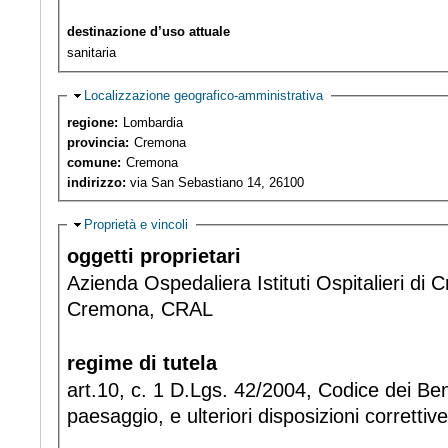
destinazione d’uso attuale
sanitaria
Hide
Localizzazione geografico-amministrativa
regione:
Lombardia
provincia:
Cremona
comune:
Cremona
indirizzo:
via San Sebastiano 14, 26100
Hide
Proprietà e vincoli
oggetti proprietari
Azienda Ospedaliera Istituti Ospitalieri di
Cremona, CRAL
regime di tutela
art.10, c. 1 D.Lgs. 42/2004, Codice dei Beni
paesaggio, e ulteriori disposizioni correttive