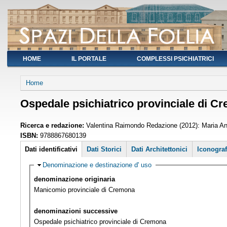
HOME
IL PORTALE
COMPLESSI PSICHIATRICI
You are here
Home
Ospedale psichiatrico provinciale di C
Ricerca e redazione:
Valentina Raimondo Redazione (2012): Maria Ant
ISBN:
9788867680139
Schede
Dati identificativi
Dati Storici
Dati Architettonici
Iconograf
(active tab)
Hide
Denominazione e destinazione d' uso
denominazione originaria
Manicomio provinciale di Cremona
denominazioni successive
Ospedale psichiatrico provinciale di Cremona